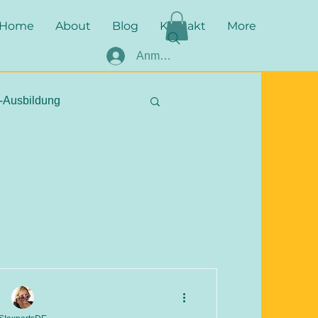
Home
About
Blog
Kontakt
More
Anmelden
-Ausbildung
SI
stichhaltig
e Fakten
EASI
hber
Befundung