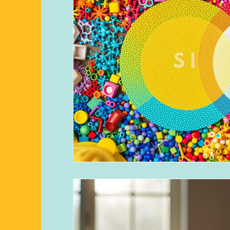
UEMF
Propriozeption
taktile Perzep