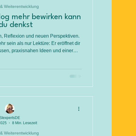
 & Weiterentwicklung
log mehr bewirken kann
 du denkst
h, Reflexion und neuen Perspektiven.
r sein als nur Lektüre: Er eröffnet dir
sen, praxisnahen Ideen und einer
zur Inspiration, Weiterbildung oder
h – der SiNN-VOLL Blog verbindet
ilft dir, deinen Umgang mit Kindern
t zu gestalten.
SIexpertsDE
2025
8 Min. Lesezeit
 & Weiterentwicklung