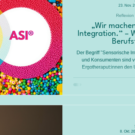
tion
Dyspraxie
Körperschema
Die Sinne
23. Nov. 
Reflexion
„Wir machen
Integration.“ –
Berufs
Der Begriff "Sensorische Int
und Konsumenten sind ver
Ergotheraput:innen den U
eingeführt, um klar u
Evidenzbasierte Ergotherap
8. Okt. 2