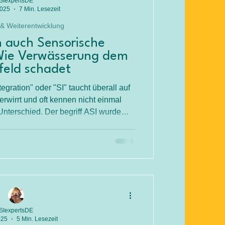
SIexpertsDE
2025
7 Min. Lesezeit
 & Weiterentwicklung
 auch Sensorische
 Wie Verwässerung dem
feld schadet
egration" oder "SI" taucht überall auf
wirrt und oft kennen nicht einmal
nterschied. Der begriff ASI wurde
nd spezifisch zu kommunizieren.
ie nach ASI-Ansatz (ET-ASI) ist klar
definiert.
SIexpertsDE
025
5 Min. Lesezeit