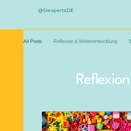
@SIexpertsDE
All Posts
Reflexion & Weiterentwicklung
Befunderhebung
beste Praxis
klini
Reflexion
standardisierte Testverfahren
Intuition
WN-FBG
SPM-2
stichhaltige Diagno