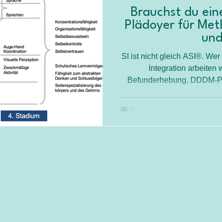
Brauchst du ein
Plädoyer für Me
und
SI ist nicht gleich ASI®. We
Integration arbeiten 
Befunderhebung, DDDM-Pro
Zertifikatsprogramme nach d
evidenzbasierte Praxis. I
seriöse Programme erkennst
und warum das Zertifika
akkreditiert ist – 