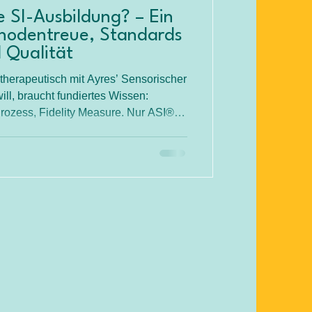
e SI-Ausbildung? – Ein
thodentreue, Standards
 Qualität
r therapeutisch mit Ayres’ Sensorischer
will, braucht fundiertes Wissen:
zess, Fidelity Measure. Nur ASI®-
en Standards von ICE-ASI garantieren
n meinem Blog erfährst du, woran du
, welche Kriterien entscheidend sind
tsprogramm der GSIÖ im DACH-Raum
inkl. praktischer Checkliste.