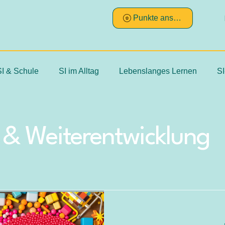
Punkte ansehen
SI & Schule
SI im Alltag
Lebenslanges Lernen
SI
sches Reasoning
Ayres
Klinische Beobachtungen zur 
 & Weiterentwicklung
systematische Messung
subjektiv
ojektiv
hart
stik
reliable und valide Messinstrumente
nachvollzie