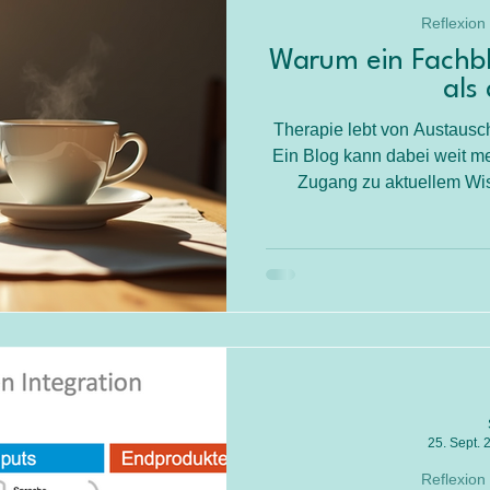
Reflexion
Warum ein Fachb
als
Therapie lebt von Austausc
Ein Blog kann dabei weit meh
Zugang zu aktuellem Wis
engagierten Community. Ob 
zum fachlichen Austausc
Theorie und Alltag und h
bewuss
25. Sept. 
Reflexion