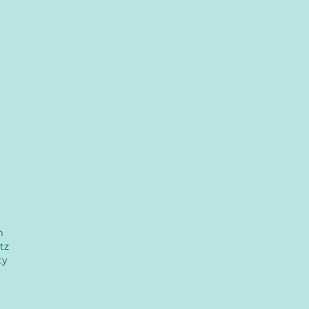
m
tz
ty