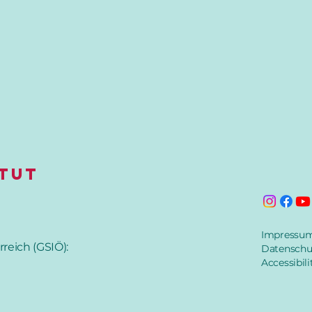
itut
Impressu
rreich (GSIÖ):
Datenschu
Accessibili