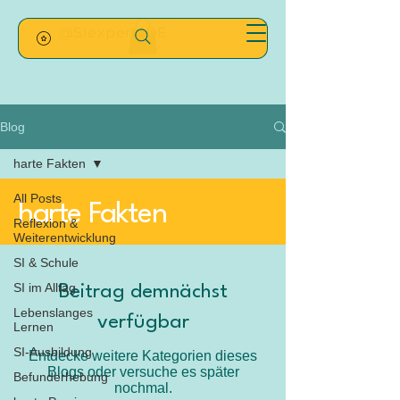
@SIexpertsDE
Blog
harte Fakten
All Posts
harte Fakten
Reflexion &
Weiterentwicklung
SI & Schule
SI im Alltag
Beitrag demnächst
Lebenslanges
verfügbar
Lernen
SI-Ausbildung
Entdecke weitere Kategorien dieses
Blogs oder versuche es später
Befunderhebung
nochmal.