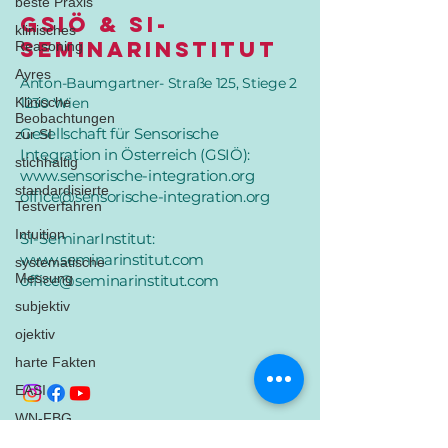
beste Praxis
GSIÖ & SI-
klinisches
SeminarInstitut
Reasoning
Ayres
Anton-Baumgartner- Straße 125, Stiege 2
Klinische
1230 Wien
Beobachtungen
Gesellschaft für Sensorische
zur SI
Integration in Österreich (GSIÖ):
stichhaltig
www.sensorische-integration.org
standardisierte
office@sensorische-integration.org
Testverfahren
Intuition
SI-SeminarInstitut:
www.seminarinstitut.com
systematische
Messung
office@seminarinstitut.com
subjektiv
ojektiv
harte Fakten
EASI
WN-FBG
Impressum
SPM-2