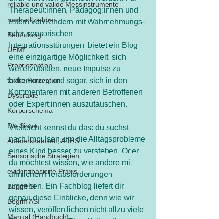
reliable und valide Messinstrumente
Therapeut:innen, Pädagog:innen und 
nachvollziehber
Eltern von Kindern mit Wahrnehmungs- 
oder sensorischen 
Befundung
Integrationsstörungen  bietet ein Blog 
UEMF
eine einzigartige Möglichkeit, sich 
Propriozeption
weiterzubilden, neue Impulse zu 
taktile Perzeption
bekommen, und sogar, sich in den 
Kommentaren mit anderen Betroffenen 
Dyspraxie
oder Expert:innen auszutauschen.
Körperschema
Die Sinne
Vielleicht kennst du das: du suchst 
nach Impulsen, um die Alltagsprobleme 
Aufmerksamkeit, ADHS
eines Kind besser zu verstehen. Oder 
Sensorische Strategien
du möchtest wissen, wie andere mit 
evidenzbasierte Praxis
ähnlichen Herausforderungen 
umgehen. Ein Fachblog liefert dir 
Begriff SI
genau diese Einblicke, denn wie wir 
Begriff ASI
wissen, veröffentlichen nicht allzu viele 
Manual (Handbuch)