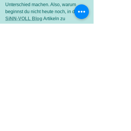
Unterschied machen. Also, warum 
beginnst du nicht heute noch, in den 
SiNN-VOLL Blog
 Artikeln zu 
schmökern und dein Leben mit Kindern 
zu bereichern? Du wirst überrascht 
sein, wie viel Neues du entdecken 
kannst! 
Wie alles zusammenhängt: 
SiNN-
VOLL
 Blog und Podcast gehören 
zusammen und ergänzen sich 
gegenseitig. Zu jeder Podcast-Episode 
findest du hier im Blog den passenden 
Fachartikel – mit Hintergründen, 
Beispielen und Literatur-referenzen für 
alle, die tiefer eintauchen möchten. 
Umgekehrt findest du zu vielen Blog-
Beiträgen auch eine passende Podcast-
Episode – perfekt, wenn du lieber 