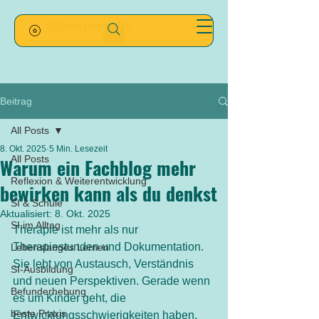
@SIexpertsDE
Beitrag
All Posts
8. Okt. 2025
5 Min. Lesezeit
All Posts
Warum ein Fachblog mehr
Reflexion & Weiterentwicklung
bewirken kann als du denkst
SI & Schule
Aktualisiert:
8. Okt. 2025
SI im Alltag
Therapie ist mehr als nur 
Therapiestunden und Dokumentation. 
Lebenslanges Lernen
Sie lebt von Austausch, Verständnis 
SI-Ausbildung
und neuen Perspektiven. Gerade wenn 
Befunderhebung
es um Kinder geht, die 
beste Praxis
Entwicklungsschwierigkeiten haben, 