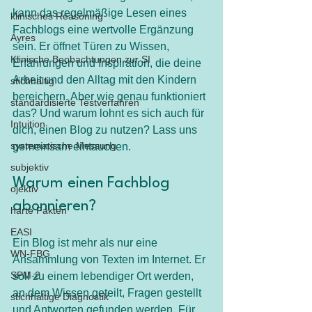
kann das regelmäßige Lesen eines 
klinisches Reasoning
Fachblogs eine wertvolle Ergänzung 
Ayres
sein. Er öffnet Türen zu Wissen, 
Klinische Beobachtungen zur SI
Erfahrungen und Inspiration, die deine 
Arbeit und den Alltag mit den Kindern 
stichhaltig
bereichern. Aber wie genau funktioniert 
standardisierte Testverfahren
das? Und warum lohnt es sich auch für 
Intuition
dich, einen Blog zu nutzen? Lass uns 
systematische Messung
gemeinsam eintauchen.
subjektiv
Warum einen Fachblog 
ojektiv
abonnieren?
harte Fakten
EASI
Ein Blog ist mehr als nur eine 
WN-FBG
Ansammlung von Texten im Internet. Er 
SPM-2
soll zu einem lebendiger Ort werden, 
an dem Wissen geteilt, Fragen gestellt 
stichhaltige Diagnostik
und Antworten gefunden werden. Für 