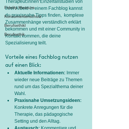
Therapeut:innen Einzelfallstudien von 
Fidelity Measure
ihrer Arbeit! In einem Fachblog kannst 
du praxisnahe Tipps finden,  komplexe 
Konsumentenschutz
Zusammenhänge verständlich erklärt 
Berufsethikl
bekommen und mit einer Community in 
Berufsethik
Kontakt kommen, die deine 
Spezialisierung teilt.
Vorteile eines Fachblog nutzen 
auf einen Blick:
Aktuelle Informationen:
 Immer 
wieder neue Beiträge zu Themen 
rund um das Spezialthema deiner 
Wahl.
Praxisnahe Umsetzungsideen:
Konkrete Anregungen für die 
Therapie, das pädagogische 
Setting und den Alltag.
Austausch:
 Kommentare und 