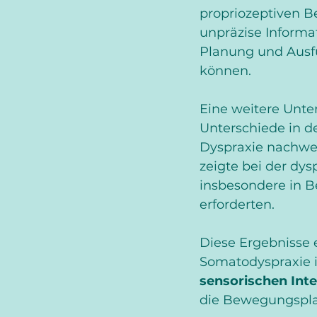
propriozeptiven Be
unpräzise Informa
Planung und Ausf
können.
Eine weitere Unte
Unterschiede in d
Dyspraxie nachwe
zeigte bei der dy
insbesondere in B
erforderten.
Diese Ergebnisse 
Somatodyspraxie i
sensorischen Int
die Bewegungspla