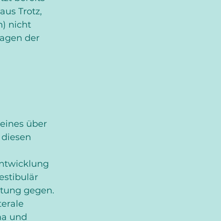
us Trotz, 
) nicht 
lagen der 
 eines über 
 diesen 
ntwicklung 
estibulär 
htung gegen. 
erale 
ma und 