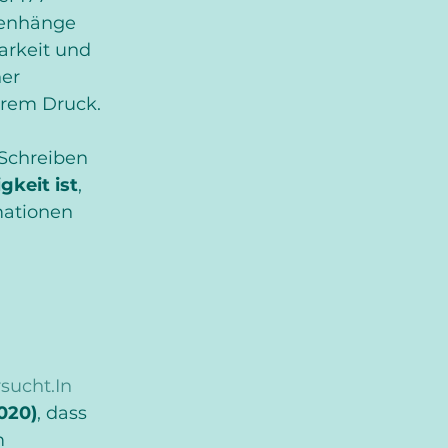
menhänge 
arkeit und
er 
erem Druck.
Schreiben 
gkeit ist
, 
mationen 
sucht.In
020)
, dass 
m 