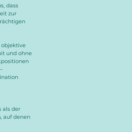
s, dass 
it zur 
rächtigen 
 objektive 
it und ohne 
ositionen  
– 
ination 
als der  
n
, auf denen 