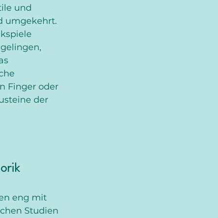
ile und 
nd umgekehrt. 
kspiele 
gelingen, 
as 
che 
n Finger oder 
steine der 
orik
en eng mit 
chen Studien 