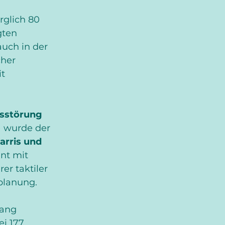
rglich 80 
gten 
auch in der 
her 
t 
sstörung 
) wurde der 
arris und 
ant mit 
er taktiler 
planung.
ang 
ei 177 