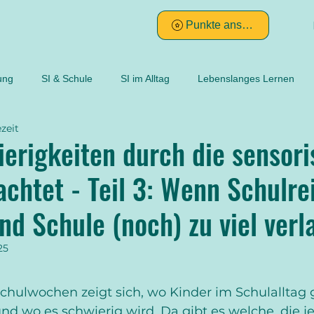
Punkte ansehen
ung
SI & Schule
SI im Alltag
Lebenslanges Lernen
zeit
klinisches Reasoning
Ayres
Klinische Beobachtungen 
erigkeiten durch die sensor
achtet - Teil 3: Wenn Schulre
Intuition
systematische Messung
subjektiv
ojektiv
und Schule (noch) zu viel verl
ltige Diagnostik
reliable und valide Messinstrumente
nachvo
25
chulwochen zeigt sich, wo Kinder im Schulalltag 
ktile Perzeption
Dyspraxie
Körperschema
Die Sinne
wo es schwierig wird. Da gibt es welche, die jet