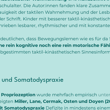
schulalter. Die Autor:innen fanden klare Zusam
auigkeit der taktilen Wahrnehmung und der Lesb
der
Schrift. Kinder mit besserer taktil-kinästhetisch
ieben lesbarer, rhythmischer und mit konstant
deutlichen, dass Bewegungslernen wie es für da 
ne rein kognitive noch eine rein motorische Fähi
abgestimmten taktil-kinästhetischen Sinnesinfor
n und Somatodyspraxie
 
Propriozeption
 wurde mehrfach empirisch 
unter
eigten 
Miller, Lane, Cermak, Osten und Doyen (2
it Somatodyspraxie
 Defizite in mindestens eine