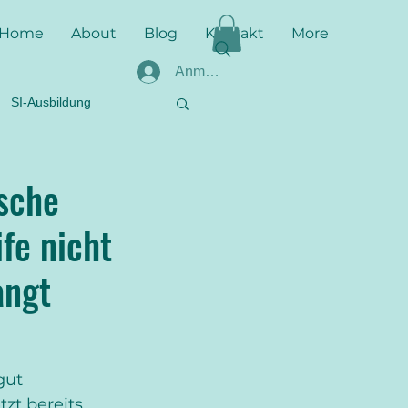
Home
About
Blog
Kontakt
More
Anmelden
SI-Ausbildung
zur SI
stichhaltig
ische
ife nicht
harte Fakten
EASI
angt
llziehber
Befundung
gut 
zt bereits 