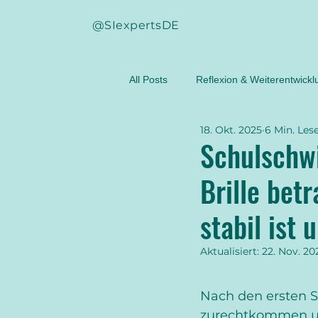
@SIexpertsDE
All Posts
Reflexion & Weiterentwickl
18. Okt. 2025
6 Min. Lese
Befunderhebung
beste Praxis
Schulschwi
Brille betr
standardisierte Testverfahren
stabil ist 
WN-FBG
SPM-2
stichha
Aktualisiert:
22. Nov. 20
Nach den ersten S
UEMF
Propriozeption
ta
zurechtkommen und 