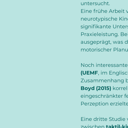
untersucht.
Eine frühe Arbeit 
neurotypische Kin
signifikante Unter
Praxieleistung. B
ausgeprägt, was d
motorischer Planu
Noch interessanter
(UEMF
, im Englis
Zusammenhang best
Boyd (2015)
 korre
eingeschränkter fe
Perzeption erziel
Eine dritte Studie 
zwischen 
taktil-