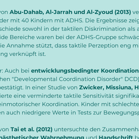
von 
Abu-Dahab, Al-Jarrah und Al-Zyoud (2013)
 ve
der mit 40 Kindern mit ADHS. Die Ergebnisse zei
schiede sowohl in der taktilen Diskrimination als 
eide Bereiche waren bei der ADHS-Gruppe schwäc
ie Annahme stützt, dass taktile Perzeption eng mi
ng verknüpft ist.
: Auch bei 
entwicklungsbedingter Koordination
chen "Developmental Coordination Disorder" DCD
ätigt. In einer Studie von 
Zwicker, Missiuna, H
lierte eine verminderte taktile Sensitivität signifik
inmotorischer Koordination. Kinder mit schlechter
ten auch niedrigere Werte in Tests zur Bewegungs
von 
Tai et al. (2012)
 untersuchte den Zusammenh
kinästhetischer Wahrnehmung
 und 
Handschrift
 b