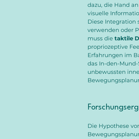
dazu, die Hand an 
visuelle Informati
Diese Integration 
verwenden oder Pu
muss die 
taktile 
propriozeptive Fe
Erfahrungen im Ba
das In-den-Mund-S
unbewussten inner
Bewegungsplanung
Forschungserge
Die Hypothese von
Bewegungsplanung