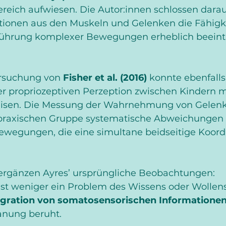
reich aufwiesen. Die Autor:innen schlossen darau
tionen aus den Muskeln und Gelenken die Fähigke
ührung komplexer Bewegungen erheblich beeint
rsuchung von 
Fisher et al. (2016)
 konnte ebenfalls
er propriozeptiven Perzeption zwischen Kindern m
isen. Die Messung der Wahrnehmung von Gelenkp
spraxischen Gruppe systematische Abweichungen 
ewegungen, die eine simultane beidseitige Koord
ergänzen Ayres’ ursprüngliche Beobachtungen: 
st weniger ein Problem des Wissens oder Wollens 
egration von somatosensorischen Informatione
nung beruht.