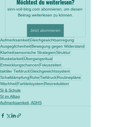
Möchtest du weiterlesen?
sinn-voll-blog.com abonnieren, um diesen 
Beitrag weiterlesen zu können.
Jetzt abonnieren
Aufmerksamkeit
Gleichgewichtsanregung
Ausgeglichenheit
Bewegung gegen Widerstand
Klarheit
sensorische Strategien
Struktur
Muskelarbeit
Übergangsritual
Entwicklungschancen
Fokuszeiten
taktiler Tiefdruck
Gleichgewichtssystem
Schalldämpfung
Ruhe
Tiefdruck
Routinepläne
Wachheit
Farbleitsystem
Reizreduktion
SI & Schule
SI im Alltag
Aufmerksamkeit, ADHS