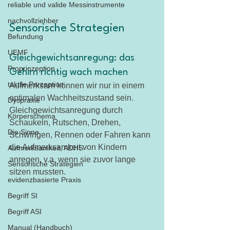
reliable und valide Messinstrumente
nachvollziehber
Sensorische Strategien
Befundung
UEMF
Gleichgewichtsanregung: das 
Propriozeption
Gehirn richtig wach machen
taktile Perzeption
Aufmerksam können wir nur in einem 
optimalen Wachheitszustand sein. 
Dyspraxie
Gleichgewichtsanregung durch 
Körperschema
Schaukeln, Rutschen, Drehen, 
Die Sinne
Schwingen, Rennen oder Fahren kann 
die Aufmerksamkeit von Kindern 
Aufmerksamkeit, ADHS
anregen, v.a. wenn sie zuvor lange 
Sensorische Strategien
sitzen mussten. 
evidenzbasierte Praxis
Begriff SI
Begriff ASI
Manual (Handbuch)