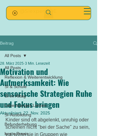
@SIexpertsDE
Beitrag
All Posts
28. März 2025
3 Min. Lesezeit
All Posts
Motivation und
Reflexion & Weiterentwicklung
Aufmerksamkeit: Wie
SI & Schule
sensorische Strategien Ruhe
SI im Alltag
und Fokus bringen
Lebenslanges Lernen
Aktualisiert:
22. Nov. 2025
SI-Ausbildung
Kinder sind oft abgelenkt, unruhig oder 
Befunderhebung
scheinen nicht "bei der Sache" zu sein, 
beste Praxis
v.a. wenn sie in Gruppen wie 