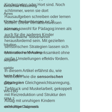
Kindergarten oder Hort sind. Noch 
klinisches Reasoning
schlimmer, wenn sie dort 
Ayres
Hausaufgeben schreiben oder lernen 
Klinische Beobachtungen zur SI
sollten. Diese Verhaltensweisen 
können sowohl für Pädagog:innen als 
stichhaltig
auch für die anderen Kinder 
standardisierte Testverfahren
herausfordernd sein. Mit gezielten 
Intuition
sensorischen Strategien lassen sich 
systematische Messung
Motivation und Aufmerksamkeit ohne 
große Umstellungen effektiv fördern. 
subjektiv
ojektiv
In diesem Artikel erfährst du, wie 
harte Fakten
Methoden wie die 
sensorischen 
Strategien
 Gleichgewichtsanregung, 
EASI
Tiefdruck und Muskelarbeit, gekoppelt 
WN-FBG
mit Reizreduktion und Struktur den 
SPM-2
Alltag mit unruhigen Kindern 
stichhaltige Diagnostik
erleichtern können.