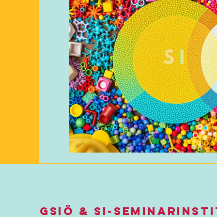
UEMF
Propriozeption
taktile Perzep
GSIÖ & SI-SeminarInst