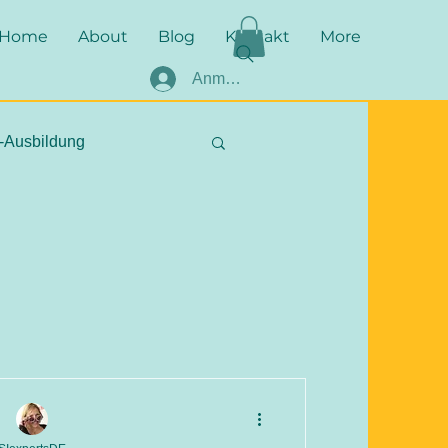
Home
About
Blog
Kontakt
More
Anmelden
-Ausbildung
SI
stichhaltig
e Fakten
EASI
hber
Befundung