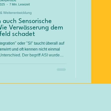
SIexpertsDE
2025
7 Min. Lesezeit
 & Weiterentwicklung
 auch Sensorische
 Wie Verwässerung dem
feld schadet
egration" oder "SI" taucht überall auf
wirrt und oft kennen nicht einmal
nterschied. Der begriff ASI wurde
nd spezifisch zu kommunizieren.
ie nach ASI-Ansatz (ET-ASI) ist klar
definiert.