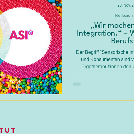
tion
Dyspraxie
Körperschema
Die Sinne
23. Nov. 
Reflexion
„Wir machen
Integration.“ –
Berufs
Der Begriff "Sensorische Int
und Konsumenten sind ver
Ergotheraput:innen den U
eingeführt, um klar u
Evidenzbasierte Ergotherap
itut