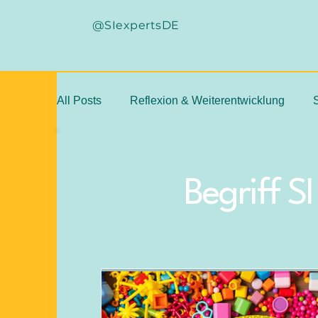
@SIexpertsDE
All Posts
Reflexion & Weiterentwicklung
Befunderhebung
beste Praxis
klini
Begriff SI
standardisierte Testverfahren
Intuition
WN-FBG
SPM-2
stichhaltige Diagno