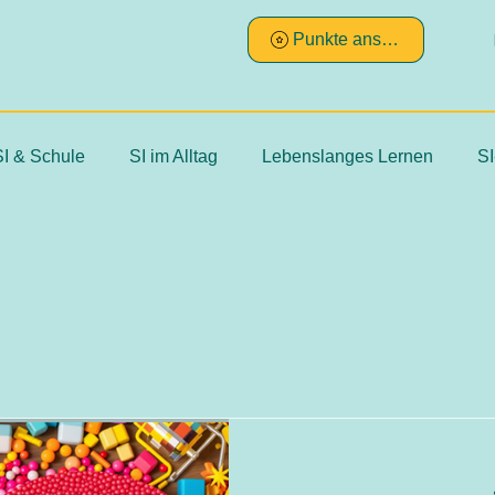
Punkte ansehen
SI & Schule
SI im Alltag
Lebenslanges Lernen
SI
sches Reasoning
Ayres
Klinische Beobachtungen zur 
systematische Messung
subjektiv
ojektiv
hart
stik
reliable und valide Messinstrumente
nachvollzie