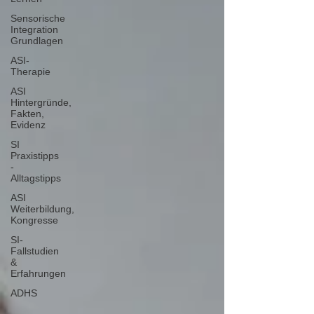
Sensorische
Integration
Grundlagen
ASI-
Therapie
ASI
Hintergründe,
Fakten,
Evidenz
SI
Praxistipps
-
Alltagstipps
ASI
Weiterbildung,
Kongresse
SI-
Fallstudien
&
Erfahrungen
ADHS