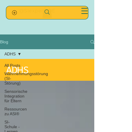
@SIexpertsDE
Blog
ADHS
All Posts
ADHS
Wahrnehmungsstörung
(SI-
Störung)
Sensorische
Integration
für Eltern
Ressourcen
zu ASI®
SI-
Schule -
Lernen