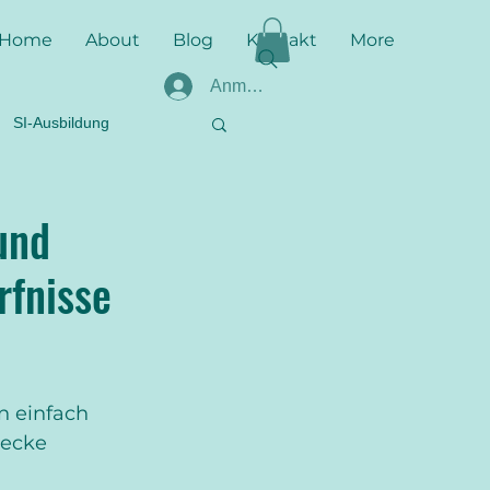
Home
About
Blog
Kontakt
More
Anmelden
SI-Ausbildung
zur SI
stichhaltig
und
rfnisse
harte Fakten
EASI
llziehber
Befundung
n einfach 
Decke 