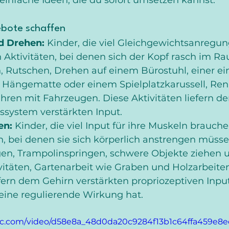
bote schaffen
d Drehen:
 Kinder, die viel Gleichgewichtsanregun
n Aktivitäten, bei denen sich der Kopf rasch im 
, Rutschen, Drehen auf einem Bürostuhl, einer e
 Hängematte oder einem Spielplatzkarussell, Re
hren mit Fahrzeugen. Diese Aktivitäten liefern d
ssystem verstärkten Input.
en: 
Kinder, die viel Input für ihre Muskeln brauchen
n, bei denen sie sich körperlich anstrengen müsse
gen, Trampolinspringen, schwere Objekte ziehen u
itäten, Gartenarbeit wie Graben und Holzarbeiten
efern dem Gehirn verstärkten propriozeptiven Inpu
eine regulierende Wirkung hat. 
atic.com/video/d58e8a_48d0da20c9284f13b1c64ffa459e8