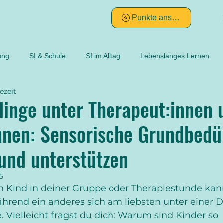
Punkte ansehen
ung
SI & Schule
SI im Alltag
Lebenslanges Lernen
ezeit
klinisches Reasoning
Ayres
Klinische Beobachtungen 
linge unter Therapeut:innen 
nnen: Sensorische Grundbedü
Intuition
systematische Messung
subjektiv
ojektiv
und unterstützen
ltige Diagnostik
reliable und valide Messinstrumente
nachvo
25
n Kind in deiner Gruppe oder Therapiestunde kan
 während ein anderes sich am liebsten unter einer 
 Vielleicht fragst du dich: Warum sind Kinder so 
ktile Perzeption
Dyspraxie
Körperschema
Die Sinne