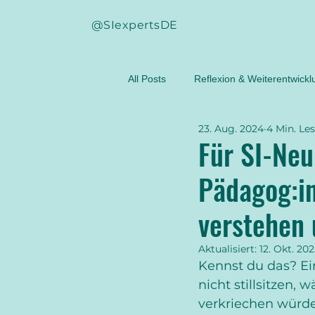
@SIexpertsDE
All Posts
Reflexion & Weiterentwickl
23. Aug. 2024
4 Min. Les
Befunderhebung
beste Praxis
Für SI-Neu
Pädagog:i
standardisierte Testverfahren
verstehen 
WN-FBG
SPM-2
stichha
Aktualisiert:
12. Okt. 20
Kennst du das? Ei
nicht stillsitzen,
verkriechen würde.
UEMF
Propriozeption
ta