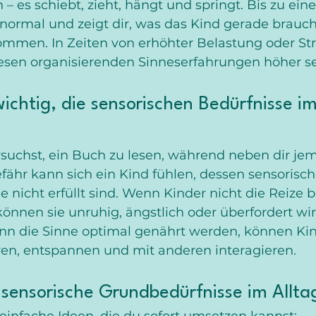
en – es schiebt, zieht, hängt und springt. Bis zu ei
g normal und zeigt dir, was das Kind gerade brauc
ommen. In Zeiten von erhöhter Belastung oder Str
esen organisierenden Sinneserfahrungen höher se
ichtig, die sensorischen Bedürfnisse im
versuchst, ein Buch zu lesen, während neben dir je
fähr kann sich ein Kind fühlen, dessen sensorisch
e nicht erfüllt sind. Wenn Kinder nicht die Reize
können sie unruhig, ängstlich oder überfordert wir
 die Sinne optimal genährt werden, können Kin
ren, entspannen und mit anderen interagieren.
sensorische Grundbedürfnisse im Alltag
 einfache Ideen, die du sofort umsetzen kannst: