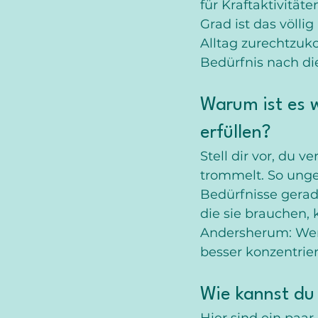
für Kraftaktivität
Grad ist das völli
Alltag zurechtzuk
Bedürfnis nach di
Warum ist es w
erfüllen?
Stell dir vor, du 
trommelt. So unge
Bedürfnisse gerad
die sie brauchen, 
Andersherum: Wenn
besser konzentrie
Wie kannst du 
Hier sind ein paar