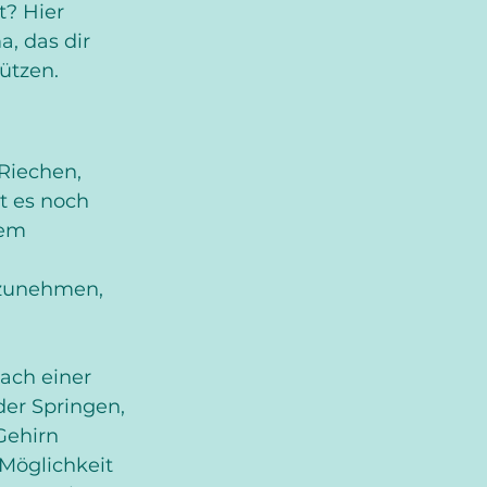
? Hier 
, das dir 
ützen.
Riechen, 
t es noch 
tem 
rzunehmen, 
ach einer 
er Springen, 
Gehirn 
Möglichkeit 