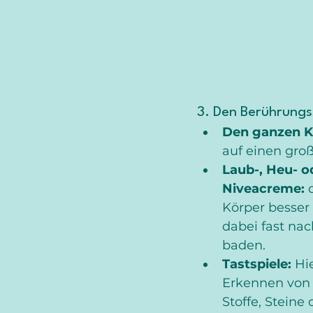
3. Den Berührungs
Den ganzen K
auf einen gro
Laub-, Heu- o
Niveacreme:
 
Körper besser
dabei fast nac
baden. 
Tastspiele:
 Hi
Erkennen von t
Stoffe, Steine