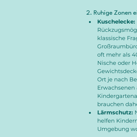
2. Ruhige Zonen e
Kuschelecke:
Rückzugsmögli
klassische Fra
Großraumbüro
oft mehr als 
Nische oder H
Gewichtsdecke 
Ort je nach B
Erwachsenen a
Kindergartenal
brauchen dahe
Lärmschutz:
 
helfen Kindern
Umgebung woh