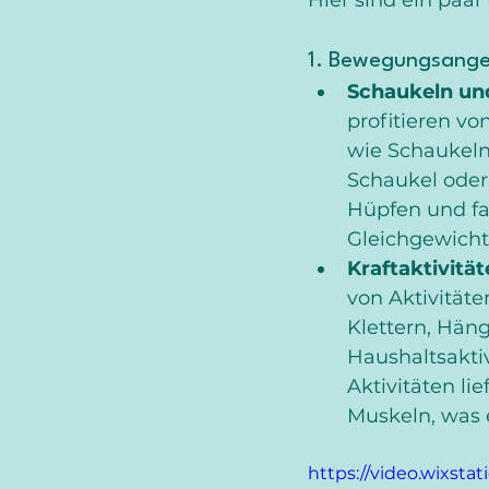
1. Bewegungsange
Schaukeln un
profitieren vo
wie Schaukeln
Schaukel oder
Hüpfen und fa
Gleichgewicht
Kraftaktivität
von Aktivitäte
Klettern, Hän
Haushaltsaktiv
Aktivitäten li
Muskeln, was 
https://video.wixst