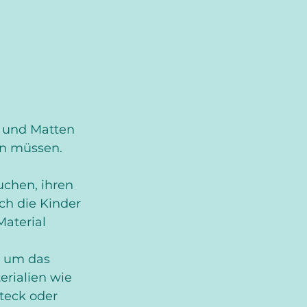
n und Matten 
en müssen.
uchen, ihren 
h die Kinder 
aterial 
n um das 
rialien wie 
teck oder 