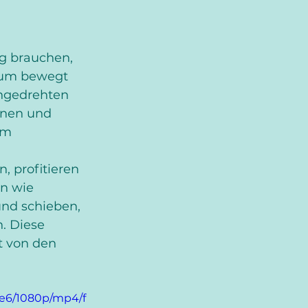
g brauchen, 
Raum bewegt 
ingedrehten 
nnen und 
em 
, profitieren 
n wie 
nd schieben, 
. Diese 
t von den 
ee6/1080p/mp4/f