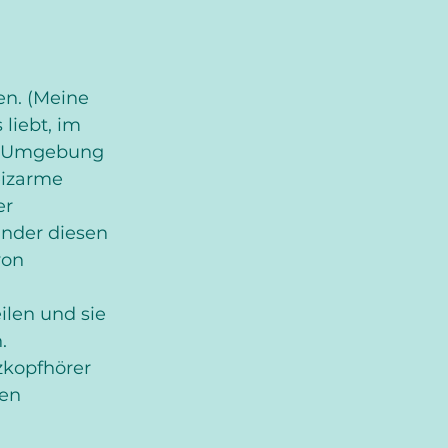
n. (Meine 
liebt, im 
e Umgebung 
eizarme 
r 
inder diesen 
von 
ilen und sie 
.
kopfhörer 
en 