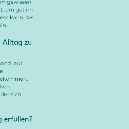
nem gewissen 
ht, um gut im 
ess kann das 
in.
 Alltag zu 
mand laut 
e 
 bekommen, 
ken. 
der sich 
 erfüllen?