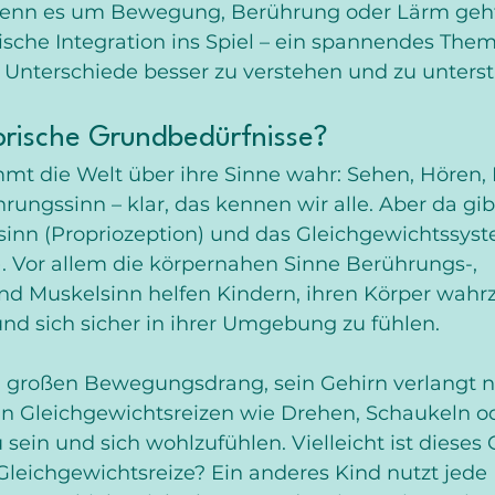
 wenn es um Bewegung, Berührung oder Lärm geht
sche Integration ins Spiel – ein spannendes Thema
e Unterschiede besser zu verstehen und zu unterst
orische Grundbedürfnisse?
mmt die Welt über ihre Sinne wahr: Sehen, Hören, 
ungssinn – klar, das kennen wir alle. Aber da gib
inn (Propriozeption) und das Gleichgewichtssys
). Vor allem die körpernahen Sinne Berührungs-, 
nd Muskelsinn helfen Kindern, ihren Körper wah
nd sich sicher in ihrer Umgebung zu fühlen.
n großen Bewegungsdrang, sein Gehirn verlangt n
 Gleichgewichtsreizen wie Drehen, Schaukeln od
u sein und sich wohlzufühlen. Vielleicht ist dieses 
Gleichgewichtsreize? Ein anderes Kind nutzt jede 